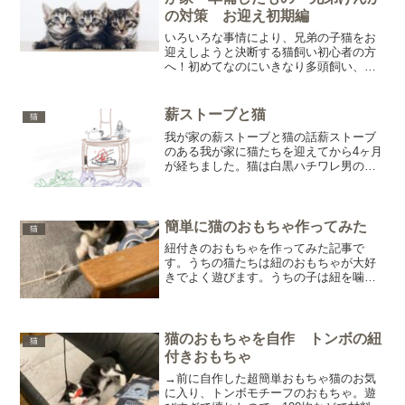
の対策 お迎え初期編
いろいろな事情により、兄弟の子猫をお
迎えしようと決断する猫飼い初心者の方
へ！初めてなのにいきなり多頭飼い、ど
んな心の準備をすればいいのか、兄弟で
も縄張りを分けたほうがいいのか、な
ど、不安はないですか？我が家もそうで
薪ストーブと猫
猫
した。本記事では、そんな不...
我が家の薪ストーブと猫の話薪ストーブ
のある我が家に猫たちを迎えてから4ヶ月
が経ちました。猫は白黒ハチワレ男の子2
匹です。まだ生後7ヶ月くらいです。とっ
っってもかわいいです。2匹の性格や甘え
方などなど、兄弟なのにぜんぜん違って
どっちもそれはそ...
簡単に猫のおもちゃ作ってみた
猫
紐付きのおもちゃを作ってみた記事で
す。うちの猫たちは紐のおもちゃが大好
きでよく遊びます。うちの子は紐を噛み
千切るのが好きみたいで、買ってはすぐ
千切られ、紐を結び直してはまた千切ら
れを繰り返すことに、ちょっと悩んでお
りました。市販のよくある紐...
猫のおもちゃを自作 トンボの紐
猫
付きおもちゃ
→前に自作した超簡単おもちゃ猫のお気
に入り、トンボモチーフのおもちゃ。遊