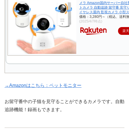
メラ Amazon国内サーバー自社
トカメラ 自動追跡 留守番 見守
イヤレス屋内 監視カメラ 小型
価格：3,280円～（税込、送料無
(2025/4/7時点)
楽
→Amazonはこちら：ペットモニター
お留守番中の子猫を見守ることができるカメラです。自動
追跡機能！録画もできます。