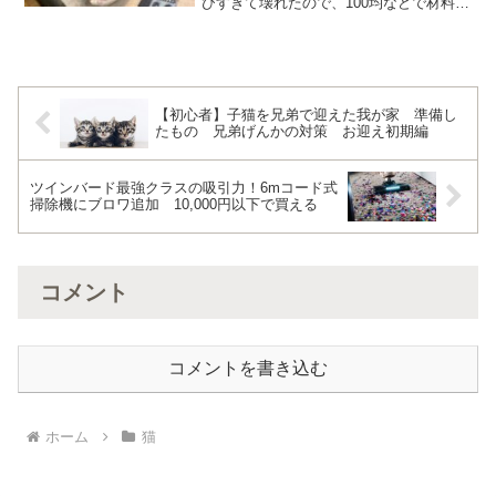
びすぎて壊れたので、100均などで材料を
用意して作り直したりしています。しか
しこのカサカサの羽って、材料は何だろ
う？どこで買えるのだろう。猫じゃら
し ペッツルート カシ...
【初心者】子猫を兄弟で迎えた我が家 準備し
たもの 兄弟げんかの対策 お迎え初期編
ツインバード最強クラスの吸引力！6mコード式
掃除機にブロワ追加 10,000円以下で買える
コメント
コメントを書き込む
ホーム
猫