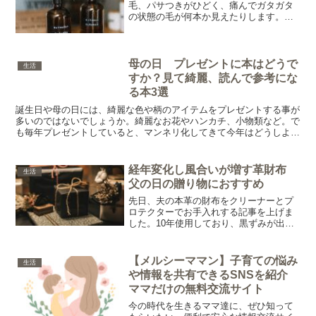
毛、パサつきがひどく、痛んでガタガタ
の状態の毛が何本か見えたりします。か
といってお手入れもめんどくさい性格な
ので、若い頃は縮毛矯正していました。
縮毛矯正すると本当に楽ですね。しか
し、縮毛矯正は高いですね。...
母の日 プレゼントに本はどうで
生活
すか？見て綺麗、読んで参考にな
る本3選
誕生日や母の日には、綺麗な色や柄のアイテムをプレゼントする事が
多いのではないでしょうか。綺麗なお花やハンカチ、小物類など。で
も毎年プレゼントしていると、マンネリ化してきて今年はどうしよ
う！と悩むことありませんか？今回は、私が実際にいつもと違...
経年変化し風合いが増す革財布
生活
父の日の贈り物におすすめ
先日、夫の本革の財布をクリーナーとプ
ロテクターでお手入れする記事を上げま
した。10年使用しており、黒ずみが出て
傷も目立っていました。お手入れをし
て、傷が目立たなくなりすべすべの触り
心地になりました。お気に入りのアイテ
【メルシーママン】子育ての悩み
生活
ムは、いつまでも使い続け...
や情報を共有できるSNSを紹介
ママだけの無料交流サイト
今の時代を生きるママ達に、ぜひ知って