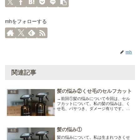
mhをフォローする
mh
関連記事
髪の悩み②くせ毛のセルフカット
生活
→前回①髪の悩みについて今回は、セル
フカットについて。私の髪の悩みは、く
せ毛、パサつき、ダメージ有りです。昔
からなので諦めています。お店で納得い
く髪型にならなくて今はセルフカットし
てます。美容院に行かない理由の一つ
に、面倒だからというのもあ...
髪の悩み①
生活
髪の悩みについて。私は生まれつきくせ