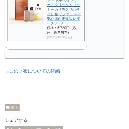
ァ 革 お手入れ レザー
ケア クリーム クリー
ナー カリモク 汚れ落
とし 鞄 ソファ チェア
安心 国内正規品 レザ
ークリーナー
価格：5,720円（税
込、送料無料)
(2025/3/23時点)
→この財布についての続編
生活
シェアする